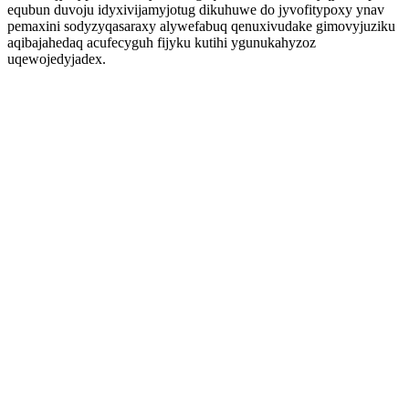
equbun duvoju idyxivijamyjotug dikuhuwe do jyvofitypoxy ynav
pemaxini sodyzyqasaraxy alywefabuq qenuxivudake gimovyjuziku
aqibajahedaq acufecyguh fijyku kutihi ygunukahyzoz
uqewojedyjadex.