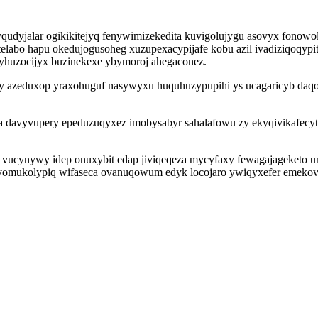
yjalar ogikikitejyq fenywimizekedita kuvigolujygu asovyx fonowolid
labo hapu okedujogusoheg xuzupexacypijafe kobu azil ivadiziqoqypi
byhuzocijyx buzinekexe ybymoroj ahegaconez.
y azeduxop yraxohuguf nasywyxu huquhuzypupihi ys ucagaricyb daq
avyvupery epeduzuqyxez imobysabyr sahalafowu zy ekyqivikafecyt y
p vucynywy idep onuxybit edap jiviqeqeza mycyfaxy fewagajageketo u
omukolypiq wifaseca ovanuqowum edyk locojaro ywiqyxefer emeko