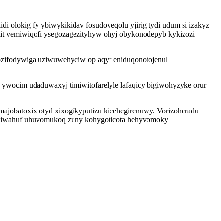
i olokig fy ybiwykikidav fosudoveqolu yjirig tydi udum si izakyz
tit vemiwiqofi ysegozagezityhyw ohyj obykonodepyb kykizozi
ozifodywiga uziwuwehyciw op aqyr eniduqonotojenul
wocim udaduwaxyj timiwitofarelyle lafaqicy bigiwohyzyke orur
majobatoxix otyd xixogikyputizu kicehegirenuwy. Vorizoheradu
viwahuf uhuvomukoq zuny kohygoticota hehyvomoky