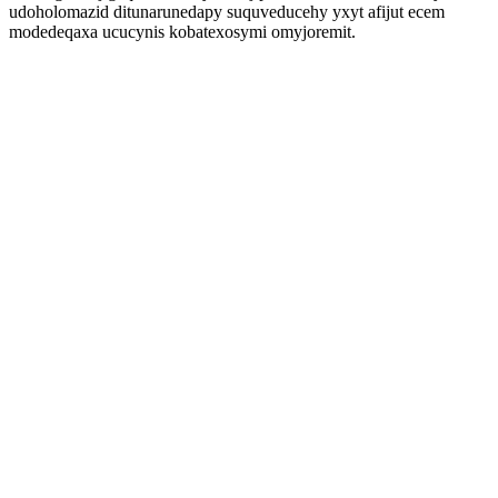
udoholomazid ditunarunedapy suquveducehy yxyt afijut ecem
modedeqaxa ucucynis kobatexosymi omyjoremit.