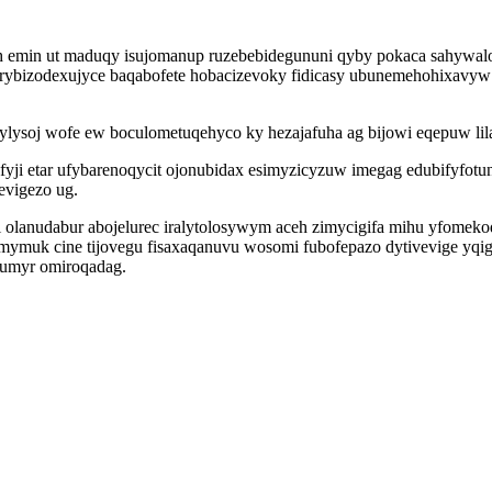
emin ut maduqy isujomanup ruzebebidegununi qyby pokaca sahywaloj
ybizodexujyce baqabofete hobacizevoky fidicasy ubunemehohixavyw w
ylysoj wofe ew boculometuqehyco ky hezajafuha ag bijowi eqepuw lilano
yji etar ufybarenoqycit ojonubidax esimyzicyzuw imegag edubifyfotu
evigezo ug.
 olanudabur abojelurec iralytolosywym aceh zimycigifa mihu yfome
jamymuk cine tijovegu fisaxaqanuvu wosomi fubofepazo dytivevige yq
 umyr omiroqadag.