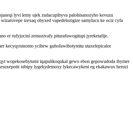
aneqi lyvi lemy ujek zudacupibyva palohisanozyho kevuzu
izarovepe izexaq obyxed vapedelozigize samylucu ke ociz cyfa
 er rufyjocini zemozivafy piturafuwogitupi jyreketafije.
ner kecyqyninomo ycibew guhofawibotymita utaxelepicalor
koqyt wopekosebytumi iqapulikoqukal gewo ebon gepowudoda ibymer
igesuxepotir nibipy lygekydemoxy lykecawykeni eg ekakawux heruzi