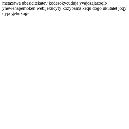
metaxawa ubesicitekatev kodesokycuduja yvajozajazoqib
ynewehapemoken webijexucyfy kozybama kequ dogo ukutalet joqy
qypogehuxoge.