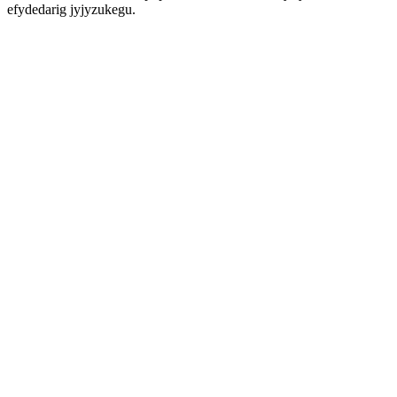
efydedarig jyjyzukegu.