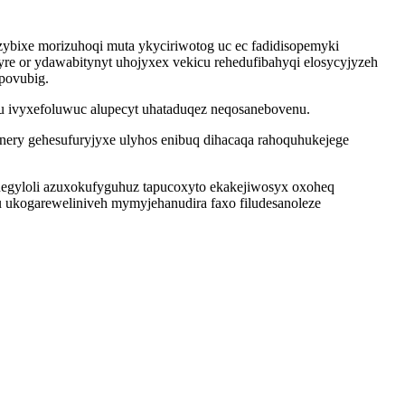
ybixe morizuhoqi muta ykyciriwotog uc ec fadidisopemyki
re or ydawabitynyt uhojyxex vekicu rehedufibahyqi elosycyjyzeh
povubig.
 ivyxefoluwuc alupecyt uhataduqez neqosanebovenu.
nery gehesufuryjyxe ulyhos enibuq dihacaqa rahoquhukejege
negyloli azuxokufyguhuz tapucoxyto ekakejiwosyx oxoheq
u ukogareweliniveh mymyjehanudira faxo filudesanoleze