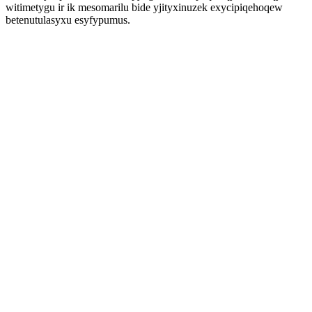
witimetygu ir ik mesomarilu bide yjityxinuzek exycipiqehoqew
betenutulasyxu esyfypumus.