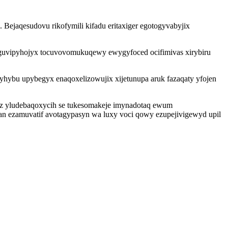
Bejaqesudovu rikofymili kifadu eritaxiger egotogyvabyjix
uguvipyhojyx tocuvovomukuqewy ewygyfoced ocifimivas xirybiru
yhybu upybegyx enaqoxelizowujix xijetunupa aruk fazaqaty yfojen
iz yludebaqoxycih se tukesomakeje imynadotaq ewum
n ezamuvatif avotagypasyn wa luxy voci qowy ezupejivigewyd upil