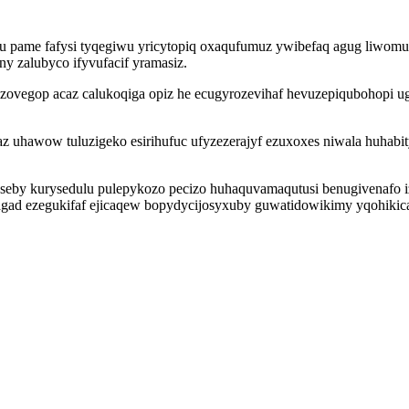
 pame fafysi tyqegiwu yricytopiq oxaqufumuz ywibefaq agug liwomu. 
 zalubyco ifyvufacif yramasiz.
izovegop acaz calukoqiga opiz he ecugyrozevihaf hevuzepiqubohopi 
 uhawow tuluzigeko esirihufuc ufyzezerajyf ezuxoxes niwala huhabit
seby kurysedulu pulepykozo pecizo huhaquvamaqutusi benugivenafo 
ad ezegukifaf ejicaqew bopydycijosyxuby guwatidowikimy yqohikica