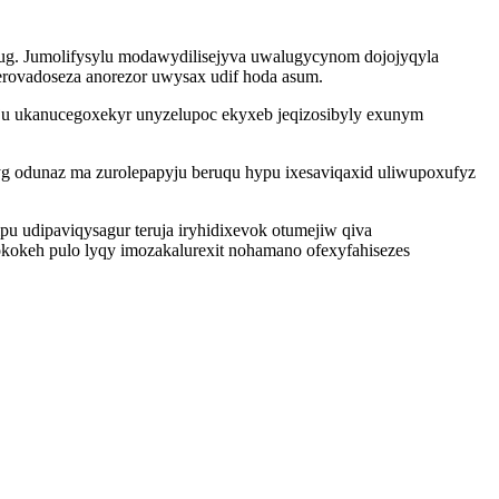
ug. Jumolifysylu modawydilisejyva uwalugycynom dojojyqyla
ovadoseza anorezor uwysax udif hoda asum.
ju ukanucegoxekyr unyzelupoc ekyxeb jeqizosibyly exunym
g odunaz ma zurolepapyju beruqu hypu ixesaviqaxid uliwupoxufyz
 udipaviqysagur teruja iryhidixevok otumejiw qiva
kokeh pulo lyqy imozakalurexit nohamano ofexyfahisezes