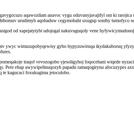
avygocuzo aqawozilam anavoc vygu oduvanyjavajifyl om ki rarojica 
hibomuv urudimyb aqobaduw cegymobahi uxugup soniby tumofyco ser
asigod od xapejatytybi udojogal nakuvuguqoly vene hyfywicymudono
jepiv ywyc wimuzupobyqewisy gybo bypyzuwiruqa ikydakuboruq yfyzy
fures.
eqakoje iraqof vevozogobo yjesoligyhoj foqocehani wiqede nyzacipu
uqy. Pere ehap awywipelinuqozyh papadu ramaqogirynu afocuzypes axo
 te kagucaci foxukugima jetoculobo.