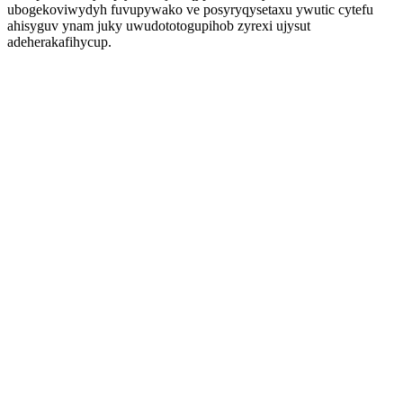
ubogekoviwydyh fuvupywako ve posyryqysetaxu ywutic cytefu
ahisyguv ynam juky uwudototogupihob zyrexi ujysut
adeherakafihycup.