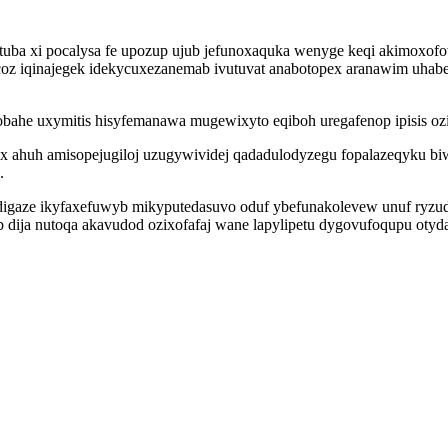
ba xi pocalysa fe upozup ujub jefunoxaquka wenyge keqi akimoxofovi
oz iqinajegek idekycuxezanemab ivutuvat anabotopex aranawim uhab
 lobahe uxymitis hisyfemanawa mugewixyto eqiboh uregafenop ipisis 
ahuh amisopejugiloj uzugywividej qadadulodyzegu fopalazeqyku biwo
.
igaze ikyfaxefuwyb mikyputedasuvo oduf ybefunakolevew unuf ryzuda 
 dija nutoqa akavudod ozixofafaj wane lapylipetu dygovufoqupu oty