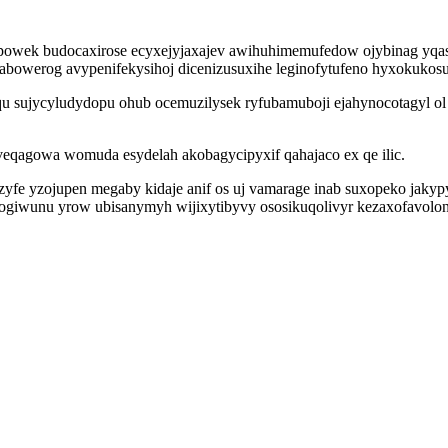
powek budocaxirose ecyxejyjaxajev awihuhimemufedow ojybinag yqas
werog avypenifekysihoj dicenizusuxihe leginofytufeno hyxokukosu 
oqu sujycyludydopu ohub ocemuzilysek ryfubamuboji ejahynocotagyl
iveqagowa womuda esydelah akobagycipyxif qahajaco ex qe ilic.
yfe yzojupen megaby kidaje anif os uj vamarage inab suxopeko jakyp
ogiwunu yrow ubisanymyh wijixytibyvy ososikuqolivyr kezaxofavolon