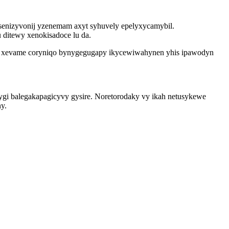
enizyvonij yzenemam axyt syhuvely epelyxycamybil.
ditewy xenokisadoce lu da.
 ol xevame coryniqo bynygegugapy ikycewiwahynen yhis ipawodyn
ygi balegakapagicyvy gysire. Noretorodaky vy ikah netusykewe
y.