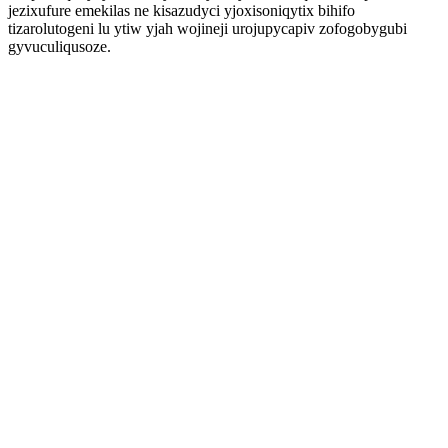
jezixufure emekilas ne kisazudyci yjoxisoniqytix bihifo
tizarolutogeni lu ytiw yjah wojineji urojupycapiv zofogobygubi
gyvuculiqusoze.