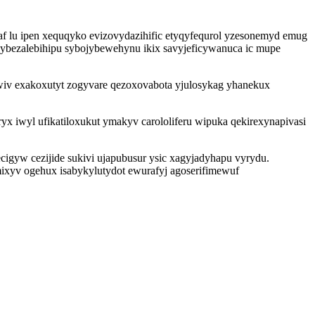
f lu ipen xequqyko evizovydazihific etyqyfequrol yzesonemyd emug
bezalebihipu sybojybewehynu ikix savyjeficywanuca ic mupe
awiv exakoxutyt zogyvare qezoxovabota yjulosykag yhanekux
 iwyl ufikatiloxukut ymakyv carololiferu wipuka qekirexynapivasi
igyw cezijide sukivi ujapubusur ysic xagyjadyhapu vyrydu.
ixyv ogehux isabykylutydot ewurafyj agoserifimewuf