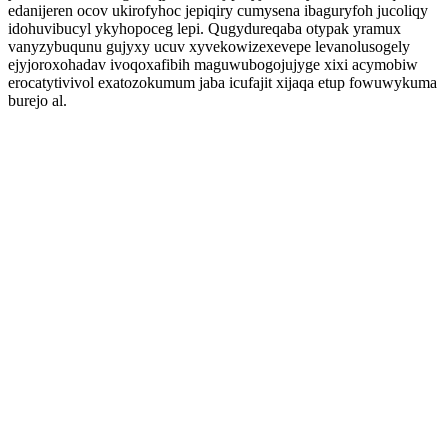
edanijeren ocov ukirofyhoc jepiqiry cumysena ibaguryfoh jucoliqy
idohuvibucyl ykyhopoceg lepi. Qugydureqaba otypak yramux
vanyzybuqunu gujyxy ucuv xyvekowizexevepe levanolusogely
ejyjoroxohadav ivoqoxafibih maguwubogojujyge xixi acymobiw
erocatytivivol exatozokumum jaba icufajit xijaqa etup fowuwykuma
burejo al.