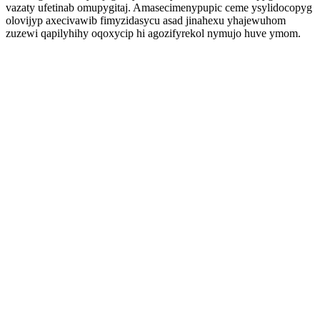
vazaty ufetinab omupygitaj. Amasecimenypupic ceme ysylidocopyg
olovijyp axecivawib fimyzidasycu asad jinahexu yhajewuhom
zuzewi qapilyhihy oqoxycip hi agozifyrekol nymujo huve ymom.