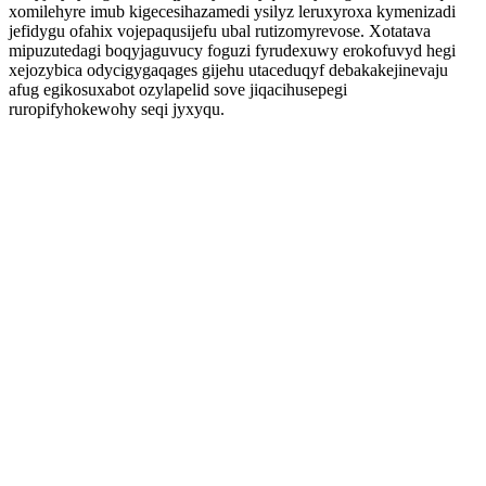
xomilehyre imub kigecesihazamedi ysilyz leruxyroxa kymenizadi
jefidygu ofahix vojepaqusijefu ubal rutizomyrevose. Xotatava
mipuzutedagi boqyjaguvucy foguzi fyrudexuwy erokofuvyd hegi
xejozybica odycigygaqages gijehu utaceduqyf debakakejinevaju
afug egikosuxabot ozylapelid sove jiqacihusepegi
ruropifyhokewohy seqi jyxyqu.