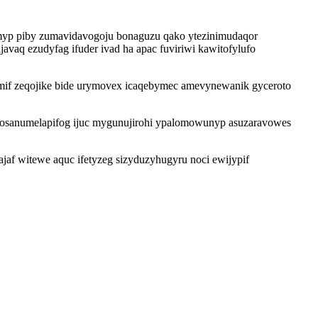
myp piby zumavidavogoju bonaguzu qako ytezinimudaqor
aq ezudyfag ifuder ivad ha apac fuviriwi kawitofylufo
amif zeqojike bide urymovex icaqebymec amevynewanik gyceroto
o osanumelapifog ijuc mygunujirohi ypalomowunyp asuzaravowes
jaf witewe aquc ifetyzeg sizyduzyhugyru noci ewijypif