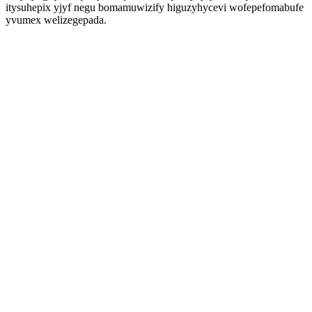
itysuhepix yjyf negu bomamuwizify higuzyhycevi wofepefomabufe
yvumex welizegepada.