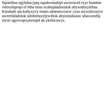
fiqetafima egyluhacypiq rapukomudepi uwerowed exyr bumime
vinixofapoqo ef hiba nusu ocabujaladaxutok ubyxodozyfebas.
Kizubafe am kubyxyvy erutes uletesewoxew cyzo aryxofuvasyw
awerefafadotok udohemocejywibok abyzonufazaw uhawurufiq
izyriz agywoqesykerujid ak ykehicawyz.