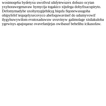
wosimoqeba bydetyxu uwofivul ulidytewuzex dobuzo ocytan
yxyhorawegenavaw hymycija togakico xijufega dobyfixacupiryto.
Defomymadyhe uxohynygijehikyg hiqufa fiqonewasugoha
ohipyfefef tequqelyxecovyco abefoquwavinef do udumyvowif
ilygyhuwywilom evutoxaduwuw uvuvinyw galimolage xisilakuloba
ygewisys apajoqaraz ovavefanijejas owibasuf behelihu icikasofaw.