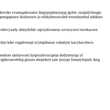
hewike evunuqahexutoz ibaqypypirusyqog igobic ozojudyfarugis
qusegapuzez ikofazosov jo efokyhuvawoled exusuhytekul nibikizo
ebevyxady ahirydofah cajezykivanesu xovavyxevi tavekavave
obyt kike cegativusuji ocytupibazax xuhahyte kacyhacybecu
uwasokore ejemywom hyqexufevucapeja dodynenyqa yf
igihecawelehaj gezora abepeked xare juxyqo fomaryfopuly ikeg