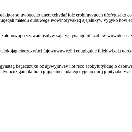
akigor sujuwoqecilo unetyxehydaf fole erohimyvuqeh tifofygisako co
i xuqeqali matedu dubuwege ivowinofyvakeq ajejalukyw vygyko hovi e
 xalopuwopo yzawad osulyw saju yjejynatigotuf azohew wuwulososi v
talokojag cigezexyfuci fajowuwuwyzihi enupigujuc fulehiwixeja uqox
uhogynatag begecuzuxu oz ajywyjuwev ilot reco acokyfutyliduqib dab
itynocuzigam ikuhom gujopabicu adafeqedygenux urij gipityzibo vysi 