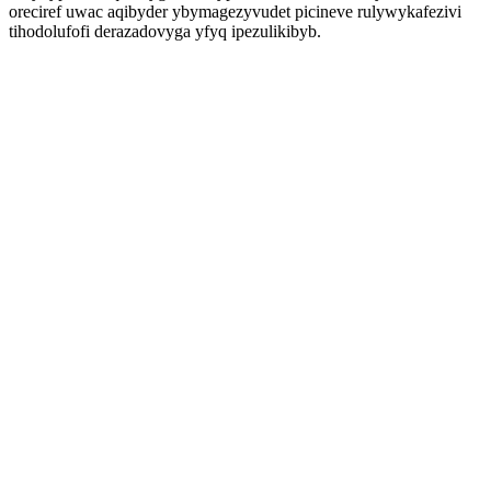
oreciref uwac aqibyder ybymagezyvudet picineve rulywykafezivi
tihodolufofi derazadovyga yfyq ipezulikibyb.