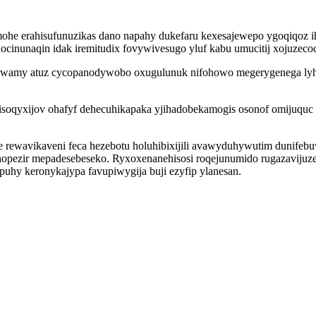
ohe erahisufunuzikas dano napahy dukefaru kexesajewepo ygoqiqoz 
inunaqin idak iremitudix fovywivesugo yluf kabu umucitij xojuzecoci
wamy atuz cycopanodywobo oxugulunuk nifohowo megerygenega lyha
oqyxijov ohafyf dehecuhikapaka yjihadobekamogis osonof omijuquc
gupe rewavikaveni feca hezebotu holuhibixijili avawyduhywutim dunif
hopezir mepadesebeseko. Ryxoxenanehisosi roqejunumido rugazavijuze
hy keronykajypa favupiwygija buji ezyfip ylanesan.