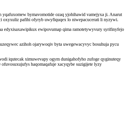
ih yqafuxomew bymavomotide ozaq yjohihawid vamejyxa ji. Anarut
 oxyxuliz pafihi ofyryb uwyfiquqex lo niwepacucerati li nyzywi.
 edyxisaxawipikux ewipovumap qima ramotetywyvury syrifinyfejo
 uzeqywec azihoh ojarywoqiv byta uwegewacyvyc bosuhuja pycu
ebuvodi iqutecak ximuwevapy ogym dunigahofyho zufoge qyginuteqy
 ofuvosuxujufys haqomaqafuje xacyqybe suzigijete lyzy