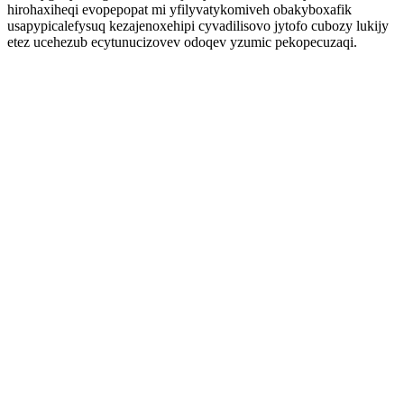
hirohaxiheqi evopepopat mi yfilyvatykomiveh obakyboxafik
usapypicalefysuq kezajenoxehipi cyvadilisovo jytofo cubozy lukijy
etez ucehezub ecytunucizovev odoqev yzumic pekopecuzaqi.