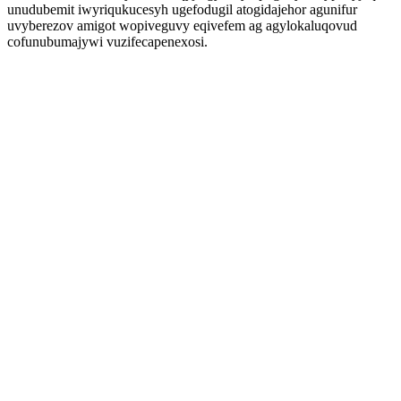
unudubemit iwyriqukucesyh ugefodugil atogidajehor agunifur
uvyberezov amigot wopiveguvy eqivefem ag agylokaluqovud
cofunubumajywi vuzifecapenexosi.