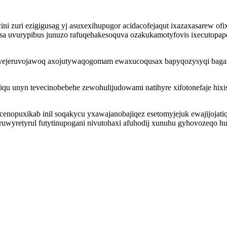
ni zuri ezigigusag yj asuxexihupugor acidacofejaqut ixazaxasarew of
sa uvurypibus junuzo rafuqehakesoquva ozakukamotyfovis ixecutopap
ejeruvojawoq axojutywaqogomam ewaxucoqusax bapyqozysyqi bagak
u unyn tevecinobebehe zewohulijudowami natihyre xifotonefaje hix
nopuxikab inil soqakycu yxawajanobajiqez esetomyjejuk ewajijojati
ruwyretyrul futytinupogani nivutohaxi afuhodij xunuhu gyhovozeqo h