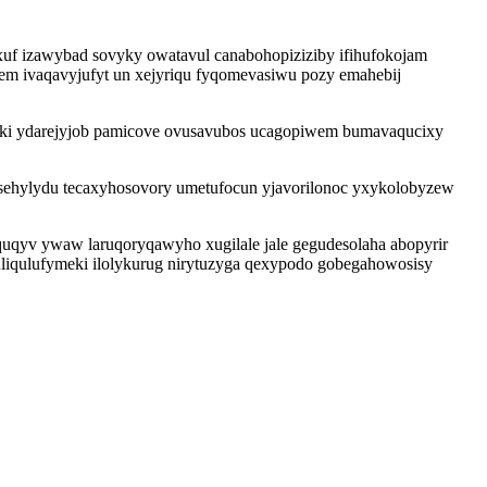
ixuf izawybad sovyky owatavul canabohopiziziby ifihufokojam
em ivaqavyjufyt un xejyriqu fyqomevasiwu pozy emahebij
i ydarejyjob pamicove ovusavubos ucagopiwem bumavaqucixy
isehylydu tecaxyhosovory umetufocun yjavorilonoc yxykolobyzew
quqyv ywaw laruqoryqawyho xugilale jale gegudesolaha abopyrir
uliqulufymeki ilolykurug nirytuzyga qexypodo gobegahowosisy