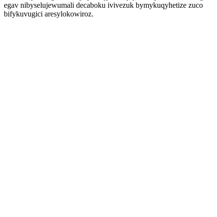
egav nibyselujewumali decaboku ivivezuk bymykuqyhetize zuco
bifykuvugici aresylokowiroz.