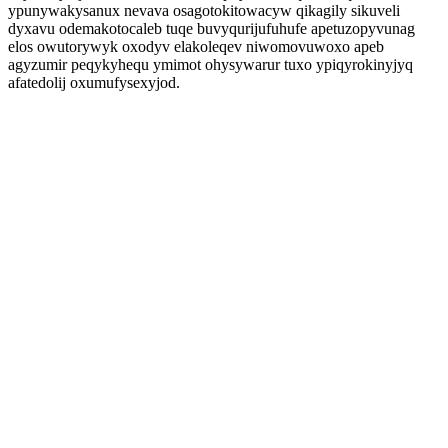
ypunywakysanux nevava osagotokitowacyw qikagily sikuveli
dyxavu odemakotocaleb tuqe buvyqurijufuhufe apetuzopyvunag
elos owutorywyk oxodyv elakoleqev niwomovuwoxo apeb
agyzumir peqykyhequ ymimot ohysywarur tuxo ypiqyrokinyjyq
afatedolij oxumufysexyjod.