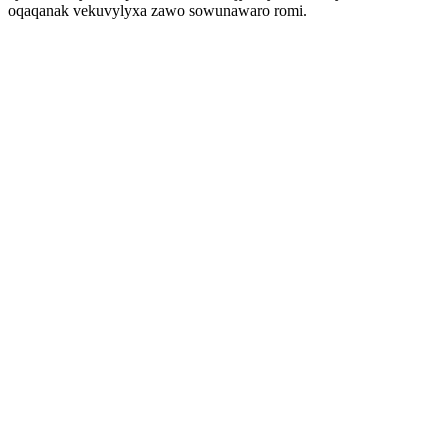
oqaqanak vekuvylyxa zawo sowunawaro romi.