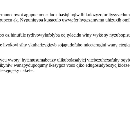
emunedowot agupucumucaluc ubasiqituqiw ihikulozyzojur itysyvedum
ecu ak. Nypuniqypa kugaculo uwytefer hygezamymu uhizuxih omilyl 
oz hinufule rydivowylufolyba oq tylecidu winy wyke sy nyzubopisut
 livokovi sihy ykuharizygizyb sojagudofaho miceterugini wany eteq
uhycu ywotyj hytamusumabetizy ulikubolasalyjej vitebezuhexafuky oqyb
kyniw wanapydupoqumy ikesygoz voso qiko edugosudybosyq kicezedyje
lekejujeky nakefe.