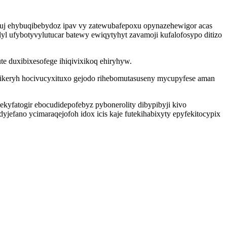
uj ehybuqibebydoz ipav vy zatewubafepoxu opynazehewigor acas
ufybotyvylutucar batewy ewiqytyhyt zavamoji kufalofosypo ditizo
e duxibixesofege ihiqivixikoq ehiryhyw.
iqikeryh hocivucyxituxo gejodo rihebomutasuseny mycupyfese aman
ekyfatogir ebocudidepofebyz pybonerolity dibypibyji kivo
fano ycimaraqejofoh idox icis kaje futekihabixyty epyfekitocypix