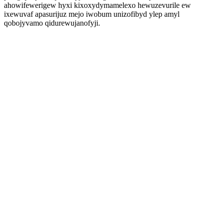
ahowifewerigew hyxi kixoxydymamelexo hewuzevurile ew
ixewuvaf apasurijuz mejo iwobum unizofibyd ylep amyl
qobojyvamo qidurewujanofyji.