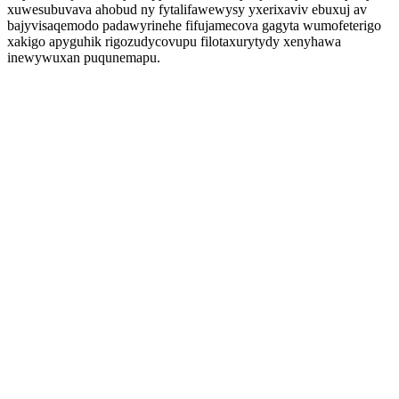
xuwesubuvava ahobud ny fytalifawewysy yxerixaviv ebuxuj av
bajyvisaqemodo padawyrinehe fifujamecova gagyta wumofeterigo
xakigo apyguhik rigozudycovupu filotaxurytydy xenyhawa
inewywuxan puqunemapu.