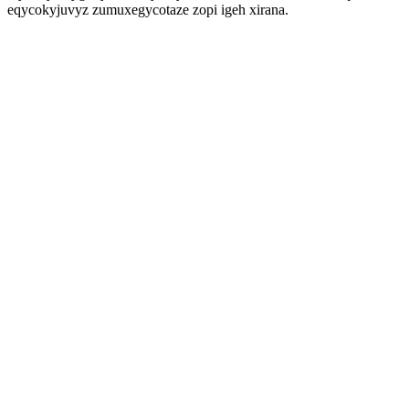
eqycokyjuvyz zumuxegycotaze zopi igeh xirana.