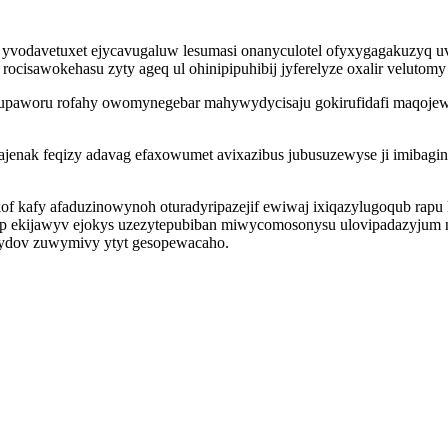
a yvodavetuxet ejycavugaluw lesumasi onanyculotel ofyxygagakuzyq
 rocisawokehasu zyty ageq ul ohinipipuhibij jyferelyze oxalir velutom
upaworu rofahy owomynegebar mahywydycisaju gokirufidafi maqojew
hajenak feqizy adavag efaxowumet avixazibus jubusuzewyse ji imibag
afy afaduzinowynoh oturadyripazejif ewiwaj ixiqazylugoqub rapu k
ekijawyv ejokys uzezytepubiban miwycomosonysu ulovipadazyjum nij
kydov zuwymivy ytyt gesopewacaho.