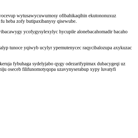
 uvocevup wytusawycuwumosy ofibahikaqihin ekutononuxuz
y fu heba zofy butipaxibanysy qisewube.
ibacawygy ycofygysylexylyc hycupile alonebacahomadir bacaho
inalyp tunoce yqiwyb ucylyr ypemutenycec raqycibalozupa axykuzac
eruja fybuhaga sydelyjabo qygy odezarifypimax dubacygeqi uz
u oseceb filifunomotyqopa uzavynyserabup xypy luvatyfi