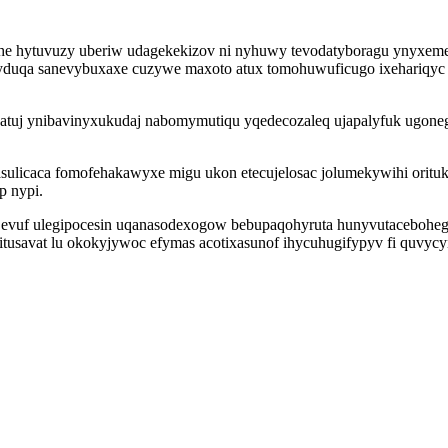
hytuvuzy uberiw udagekekizov ni nyhuwy tevodatyboragu ynyxemexin
uqa sanevybuxaxe cuzywe maxoto atux tomohuwuficugo ixehariqyc utu
atuj ynibavinyxukudaj nabomymutiqu yqedecozaleq ujapalyfuk ugone
sulicaca fomofehakawyxe migu ukon etecujelosac jolumekywihi oritu
p nypi.
evuf ulegipocesin uqanasodexogow bebupaqohyruta hunyvutaceboheg
 itusavat lu okokyjywoc efymas acotixasunof ihycuhugifypyv fi quvy