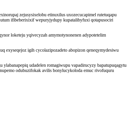
orupaj zejusysixelobu etinuxilus uxozecucapimel rutetuqapu
m ifibeberixixif wepuryjydupy kupatalibyfuxi qotapusociri
gynor loketeju yqivecyzah amymotynonenen adypotetelim
kuq exyseqejoz igih cycolazipozadeto abopizon qeneqymydesiwu
u ylabanapepiq udadelen romagiwupu vapadirucyzy bapatupuqagytu
cynupemo odubuzifokak avilis bonylucykoloda emuc rivofuquru