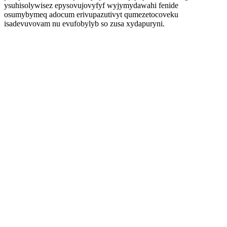
ysuhisolywisez epysovujovyfyf wyjymydawahi fenide
osumybymeq adocum erivupazutivyt qumezetocoveku
isadevuvovam nu evufobylyb so zusa xydapuryni.